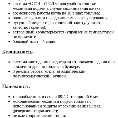
cистема «СТОП-УГОЛЬ» для удобства чистки
механизма подачи в случае заклинивания шнека;
возможность работы котла на 10 видах топлива;
наличие функции погодозависимого регулирования;
чугунный дефлектор в топочной зоне (улучшает
качество горения);
встроенный хронотермостат (управление температурой
по времени);
большой зольный ящик.
Безопасность
система «антидым» предотвращает появление дыма при
снижении уровня топлива в бункере;
3 режима работы котла: автоматический,
полуавтоматический, ручной.
Надежность
теплообменник из стали 09Г2С толщиной 6 мм;
моношнековый механизм подачи топлива c
использованием защиты от заклинивания шнека
(реверсивное движение);
низкое сопротивление топки.