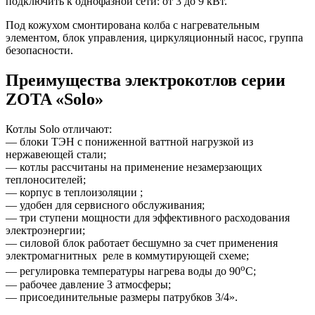
подключить к однофазной сети: от 3 до 9 кВт.
Под кожухом смонтирована колба с нагревательным
элементом, блок управления, циркуляционный насос, группа
безопасности.
Преимущества электрокотлов серии
ZOTA «Solo»
Котлы Solo отличают:
— блоки ТЭН с пониженной ваттной нагрузкой из
нержавеющей стали;
— котлы рассчитаны на применение незамерзающих
теплоносителей;
— корпус в теплоизоляции ;
— удобен для сервисного обслуживания;
— три ступени мощности для эффективного расходования
электроэнергии;
— силовой блок работает бесшумно за счет применения
электромагнитных реле в коммутирующей схеме;
о
— регулировка температуры нагрева воды до 90
С;
— рабочее давление 3 атмосферы;
— присоединительные размеры патрубков 3/4».